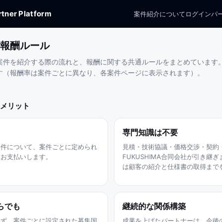
tner Platform
案件
紹介について
ログイン
パ
報酬ルール
案件を紹介する際の流れと、報酬に関する共通ルールをまとめています
す（報酬率は案件ごとに異なり、各案件ページに表示されます）。
メリット
専門知識は不要
案件について、案件ごとに定められ
見積・技術協議・価格交渉・契約
をお支払いします。
FUKUSHIMA合同会社が引き継
は顧客の紹介と仕様書の取得まで
らでも
継続的な関係構築
わず、案件ごとに設定された募集国
成果を上げたパートナーは、今後