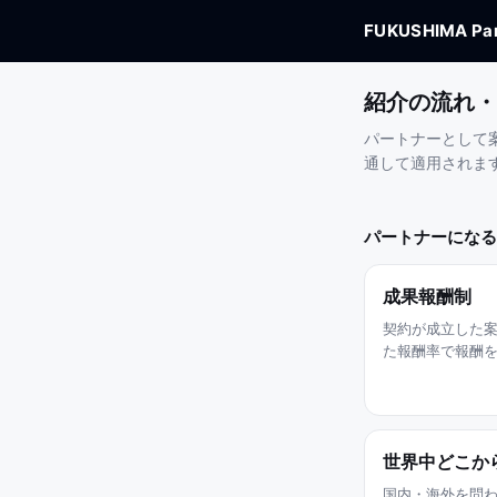
FUKUSHIMA Par
紹介の流れ・
パートナーとして
通して適用されま
パートナーになる
成果報酬制
契約が成立した
た報酬率で報酬
世界中どこか
国内・海外を問